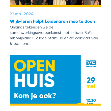
21 mrt. 2024
Wijk-leren helpt Leidenaren mee te doen
Onlangs tekenden we de
samenwerkingsovereenkomst met Incluzio, BuZz,
mboRijnland/College Start-up en de collega’s van
5Team om...