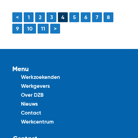
<
1
2
3
4
5
6
7
8
9
10
11
>
Menu
Werkzoekenden
Werkgevers
Over DZB
Nieuws
Contact
Werkcentrum