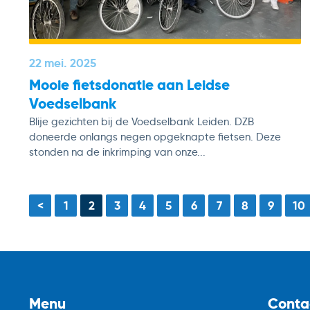
22 mei. 2025
Mooie fietsdonatie aan Leidse
Voedselbank
Blije gezichten bij de Voedselbank Leiden. DZB
doneerde onlangs negen opgeknapte fietsen. Deze
stonden na de inkrimping van onze...
<
1
2
3
4
5
6
7
8
9
10
Menu
Conta