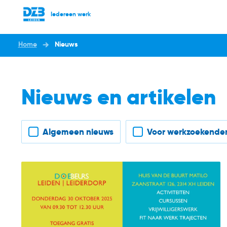
Iedereen werk
Home
Nieuws
Nieuws en artikelen
Filter nieuws
Algemeen nieuws
Voor werkzoekende