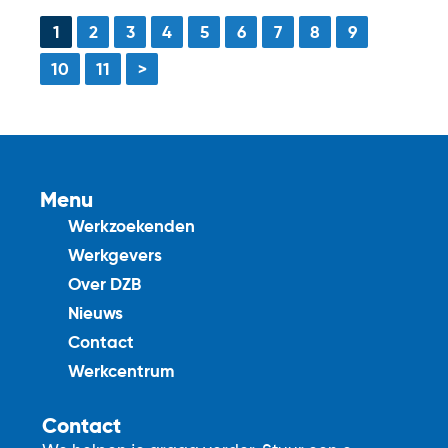
1
2
3
4
5
6
7
8
9
10
11
>
Menu
Werkzoekenden
Werkgevers
Over DZB
Nieuws
Contact
Werkcentrum
Contact