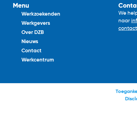
Menu
Conta
We help
Werkzoekenden
naar
in
Werkgevers
contac
Over DZB
Nieuws
Contact
Werkcentrum
Toegankel
Discl