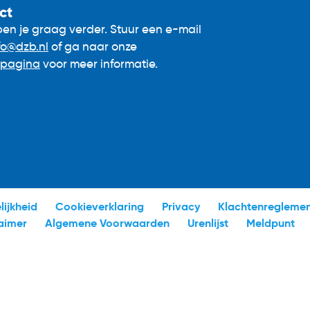
ct
en je graag verder. Stuur een e-mail
fo@dzb.nl
of ga naar onze
tpagina
voor meer informatie.
ijkheid
Cookieverklaring
Privacy
Klachtenregleme
aimer
Algemene Voorwaarden
Urenlijst
Meldpunt