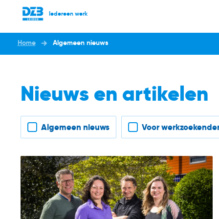
Iedereen werk
Home
Algemeen nieuws
Nieuws en artikelen
Filter nieuws
Algemeen nieuws
Voor werkzoekende