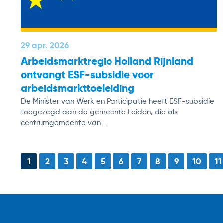
29 apr. 2026
Arbeidsmarktregio Holland Rijnland
ontvangt ESF-subsidie voor
arbeidsmarkttoeleiding
De Minister van Werk en Participatie heeft ESF-subsidie
toegezegd aan de gemeente Leiden, die als
centrumgemeente van...
1
2
3
4
5
6
7
8
9
10
11